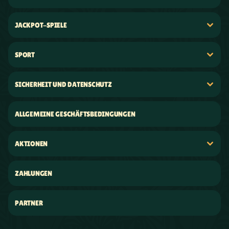
JACKPOT-SPIELE
SPORT
SICHERHEIT UND DATENSCHUTZ
ALLGEMEINE GESCHÄFTSBEDINGUNGEN
AKTIONEN
ZAHLUNGEN
PARTNER