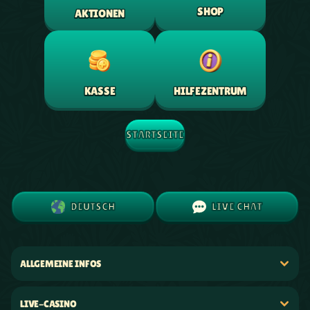
SHOP
AKTIONEN
HILFEZENTRUM
KASSE
STARTSEITE
DEUTSCH
LIVE CHAT
ALLGEMEINE INFOS
LIVE-CASINO