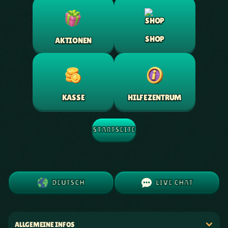
SHOP
AKTIONEN
HILFEZENTRUM
KASSE
STARTSEITE
DEUTSCH
LIVE CHAT
ALLGEMEINE INFOS