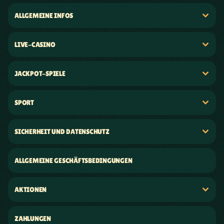
ALLGEMEINE INFOS
LIVE-CASINO
JACKPOT-SPIELE
SPORT
SICHERHEIT UND DATENSCHUTZ
ALLGEMEINE GESCHÄFTSBEDINGUNGEN
AKTIONEN
ZAHLUNGEN