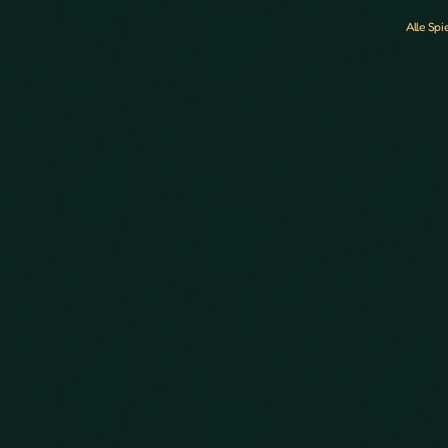
Alle Spi