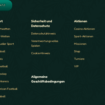
HAT
rt
Sicherheit und
Aktionen
Datenschutz
rtwetten
Casino-Aktionen
Datenschutzhinweis
e-Wetten
Sport-Aktionen
Verantwortungsvolles
ueller Sport
Missionen
Spielen
ball
Shop
Cookie-Hinweis
nis
Turniere
etball
VIP
ockey
Allgemeine
Geschäftsbedingungen
htennis
rican Football
ball