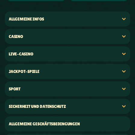
ALLGEMEINE INFOS
CASINO
LIVE-CASINO
JACKPOT-SPIELE
SPORT
SICHERHEIT UND DATENSCHUTZ
ALLGEMEINE GESCHÄFTSBEDINGUNGEN